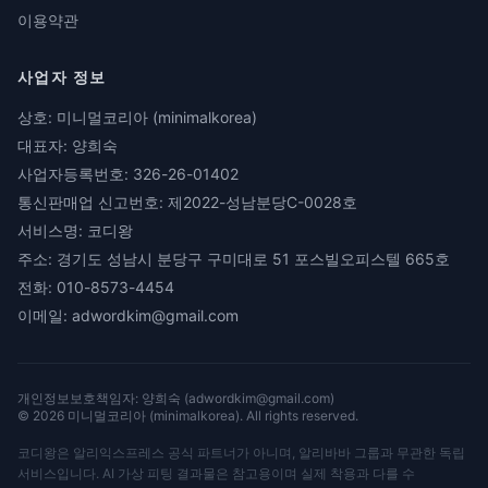
이용약관
사업자 정보
상호:
미니멀코리아 (minimalkorea)
대표자:
양희숙
사업자등록번호:
326-26-01402
통신판매업 신고번호:
제2022-성남분당C-0028호
서비스명:
코디왕
주소:
경기도 성남시 분당구 구미대로 51 포스빌오피스텔 665호
전화:
010-8573-4454
이메일:
adwordkim@gmail.com
개인정보보호책임자:
양희숙
(
adwordkim@gmail.com
)
©
2026
미니멀코리아 (minimalkorea)
. All rights reserved.
코디왕은 알리익스프레스 공식 파트너가 아니며, 알리바바 그룹과 무관한 독립
서비스입니다. AI 가상 피팅 결과물은 참고용이며 실제 착용과 다를 수